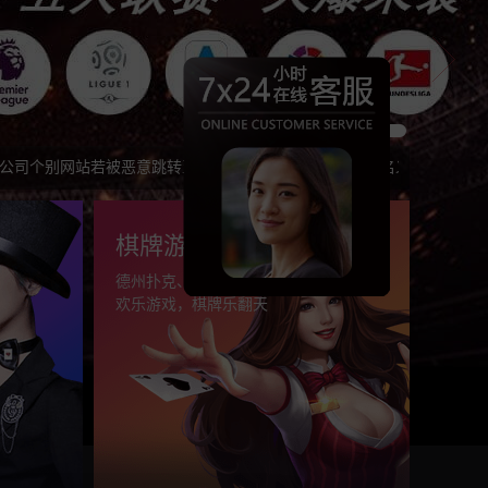
司个别网站若被恶意跳转至钓鱼网站，谎称公司合并等名义要求重新注册
免上当受骗！
棋牌游戏
德州扑克、牛牛、炸金花
欢乐游戏，棋牌乐翻天
G 宾果
幸运五张
十三水
斗地主
抢庄牌九
极速炸金花
欢乐红包