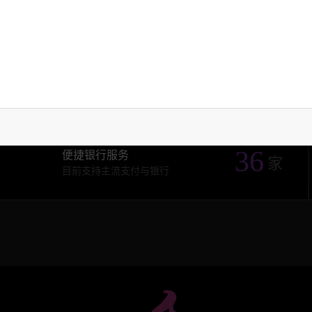
、EBET等全球30多家知名游戏厂商，市
25
存款到帐
秒
平均时间
180
取款到帐
秒
平均时间
36
便捷银行服务
家
目前支持主流支付与银行