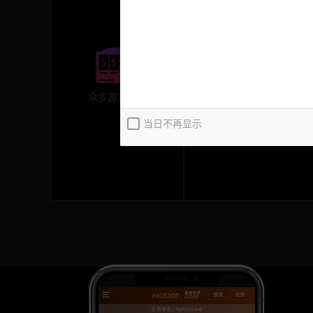
含BBIN、AG、MG、PT
存取款便捷
场主流游戏一应俱全。
众多游戏平台
当日不再显示