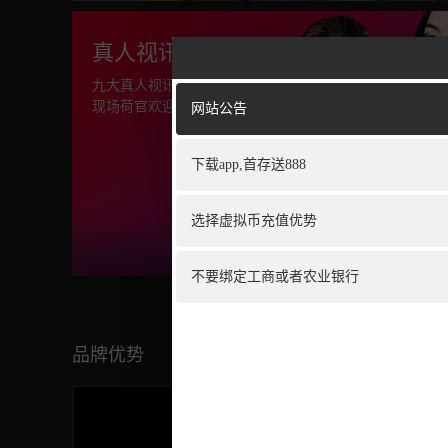
真人视讯
九大真人视讯平台！
现场荷官欢迎奖金
网站公告
Choice女优...
BG畅游厅
BB富贵厅
OG东方厅
AE
下载app,首存送888
选择虚拟币充值优势
PP王者厅
AB聚龙厅
WM真人
MGPLUS
不要绑定工商或者农业银行
品牌优势