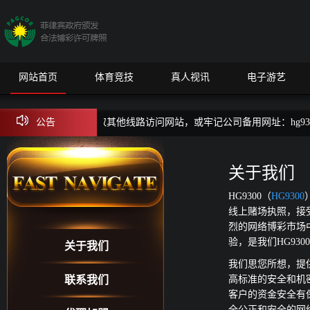
网站首页
体育竞技
真人视讯
电子游艺
9300.com获取其他线路访问网站，或牢记公司备用网址：hg9300(a-z).com,hg930
公告
网站若被恶意跳转至钓鱼网站，谎称公司合并等名义要求重新注册，以上
关于我们
HG9300（
HG9300
线上赌场执照，接
烈的网络博彩市场
验，是我们HG93
关于我们
我们思您所想，提
联系我们
高标准的安全和机密的网
客户的资金安全有
全公正和安全的网