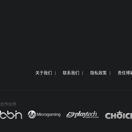
关于我们
联系我们
隐私政策
责任博
合作伙伴