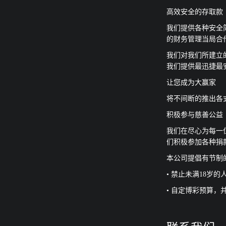
高效安全的存取款
我们提供各种安全简
的财务管理当局合
我们对我们所建立
我们提供最迅捷最安
让您成为大赢家
将不间断的推出各
积极参与慈善公益
我们在尽心为每一
们积极参加各种捐
本公司提倡有节制
• 禁止未满18岁
• 自定博彩预算，