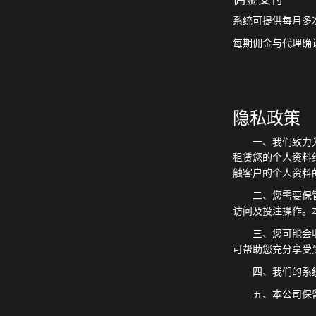
系统可提供每月多
每期佣金与代理确
隐私政策
一、我们致力
租赁您的个人资料
触客户的个人资料
二、您需要保
访问及投注操作。
三、您可能会
可帮助您充分享受
四、我们的系
五、本公司保