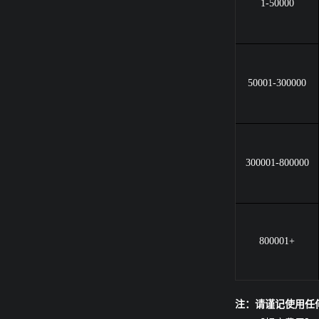
1-50000
50001-300000
300001-800000
800001+
注：请谨记使用任