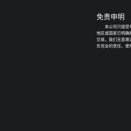
免责申明
本公司只接受
地区或国家已明确
交易，我们无意邀
负完全的责任，使