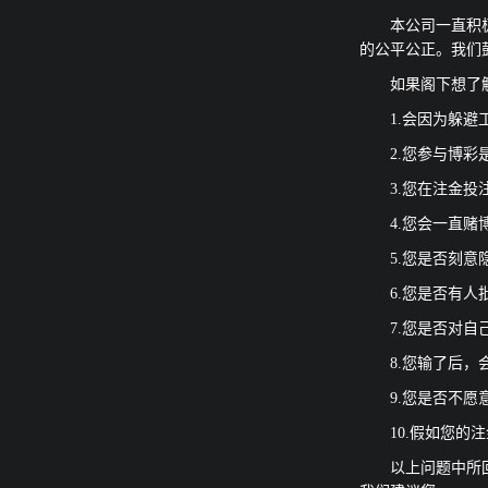
本公司一直积
的公平公正。我们
如果阁下想了
1.
会因为躲避
2.
您参与博彩
3.
您在注金投
4.
您会一直赌
5.
您是否刻意
6.
您是否有人
7.
您是否对自
8.
您输了后，
9.
您是否不愿
10.
假如您的注
以上问题中所