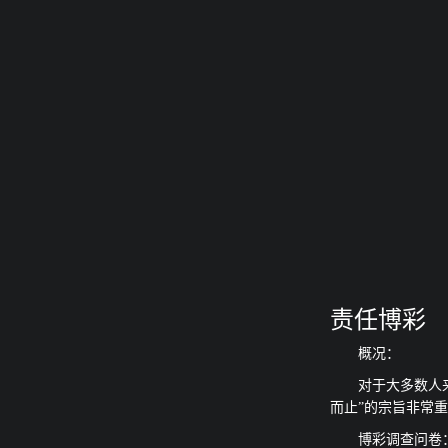
责任博彩
概况：
对于大多数人
而止”的宗旨非常
博彩调查问卷